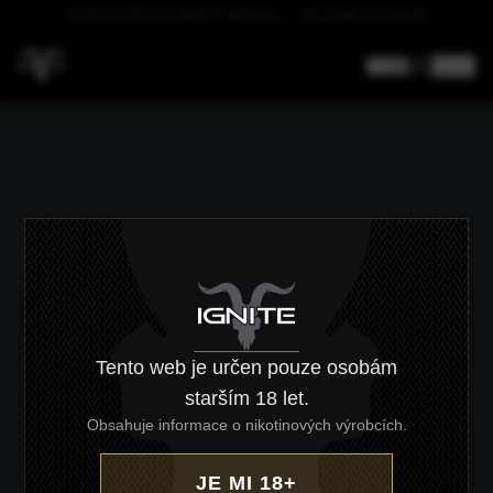
VYZKOUŠEJTE NOVÝ MODEL – AŽ 1000 POTAHŮ
CZ
/
EN
Tento web je určen pouze osobám
starším 18 let.
Obsahuje informace o nikotinových výrobcích.
JE MI 18+