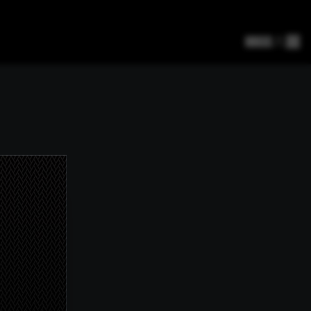
CZ
/
EN