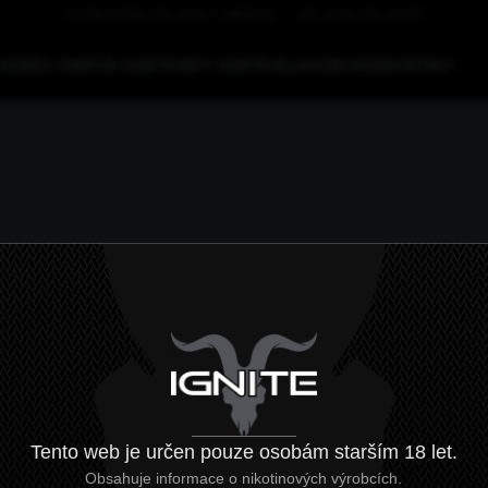
DOPRAVA NAD 4000 KČ ZDARMA
HOME
O ZNAČCE IGNITE
VAPY IGNITE
VELKOOBCHOD
KONTAKT
Tento web je určen pouze osobám starším 18 let.
Obsahuje informace o nikotinových výrobcích.